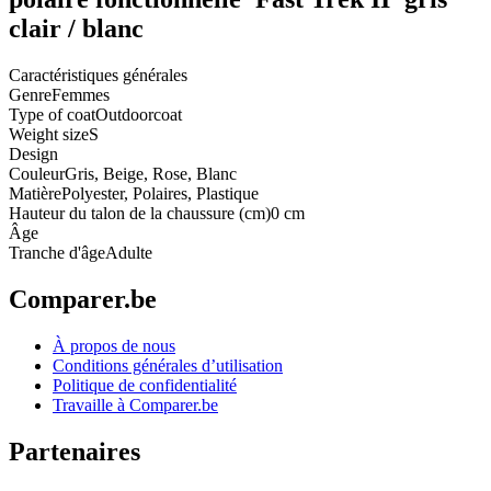
clair / blanc
Caractéristiques générales
Genre
Femmes
Type of coat
Outdoorcoat
Weight size
S
Design
Couleur
Gris, Beige, Rose, Blanc
Matière
Polyester, Polaires, Plastique
Hauteur du talon de la chaussure (cm)
0 cm
Âge
Tranche d'âge
Adulte
Comparer.be
À propos de nous
Conditions générales d’utilisation
Politique de confidentialité
Travaille à Comparer.be
Partenaires