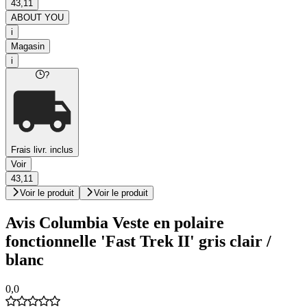
43,11
ABOUT YOU
i
Magasin
i
?
Frais livr. inclus
Voir
43,11
Voir le produit
Voir le produit
Avis Columbia Veste en polaire
fonctionnelle 'Fast Trek II' gris clair /
blanc
0,0