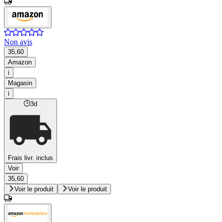
Non avis
35,60
Amazon
i
Magasin
i
3d
Frais livr. inclus
Voir
35,60
Voir le produit
Voir le produit