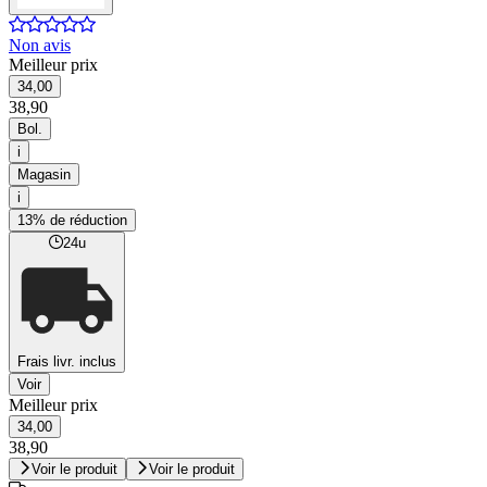
Non avis
Meilleur prix
34,00
38,90
Bol.
i
Magasin
i
13% de réduction
24u
Frais livr. inclus
Voir
Meilleur prix
34,00
38,90
Voir le produit
Voir le produit