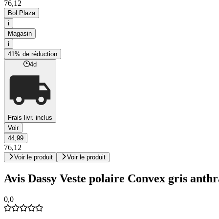
76,12
Bol Plaza
i
Magasin
i
41% de réduction
4d
Frais livr. inclus
Voir
44,99
76,12
Voir le produit
Voir le produit
Avis Dassy Veste polaire Convex gris anthrac
0,0