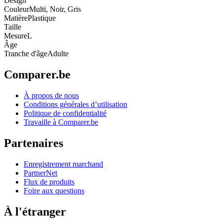
Design
Couleur
Multi, Noir, Gris
Matière
Plastique
Taille
Mesure
L
Âge
Tranche d'âge
Adulte
Comparer.be
À propos de nous
Conditions générales d’utilisation
Politique de confidentialité
Travaille à Comparer.be
Partenaires
Enregistrement marchand
PartnerNet
Flux de produits
Foire aux questions
À l'étranger