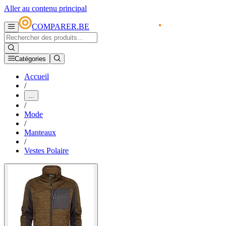
Aller au contenu principal
COMPARER.BE
Catégories
Accueil
/
...
/
Mode
/
Manteaux
/
Vestes Polaire