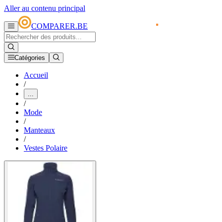
Aller au contenu principal
COMPARER.BE
Catégories
Accueil
/
...
/
Mode
/
Manteaux
/
Vestes Polaire