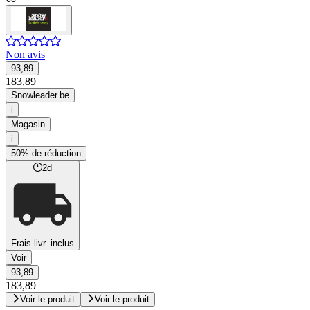
Non avis
93,89
183,89
Snowleader.be
i
Magasin
i
50% de réduction
2d
Frais livr. inclus
Voir
93,89
183,89
Voir le produit
Voir le produit