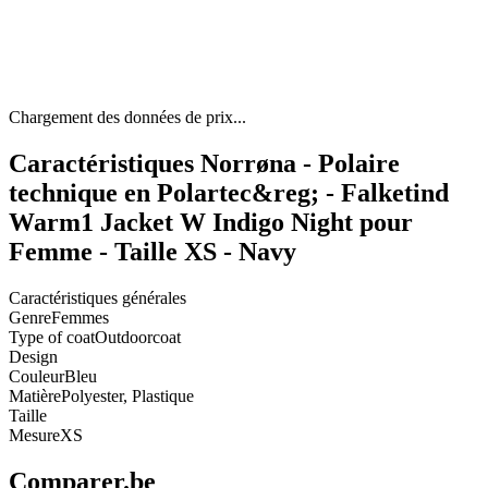
Chargement des données de prix...
Caractéristiques Norrøna - Polaire
technique en Polartec&reg; - Falketind
Warm1 Jacket W Indigo Night pour
Femme - Taille XS - Navy
Caractéristiques générales
Genre
Femmes
Type of coat
Outdoorcoat
Design
Couleur
Bleu
Matière
Polyester, Plastique
Taille
Mesure
XS
Comparer.be