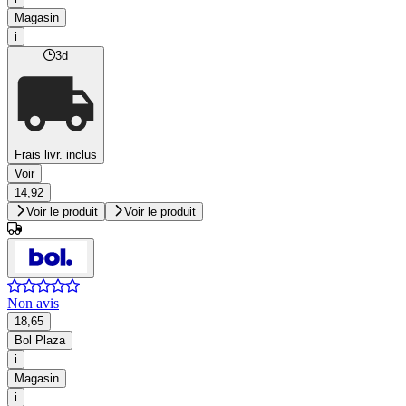
Magasin
i
3d
Frais livr. inclus
Voir
14,92
Voir le produit
Voir le produit
Non avis
18,65
Bol Plaza
i
Magasin
i