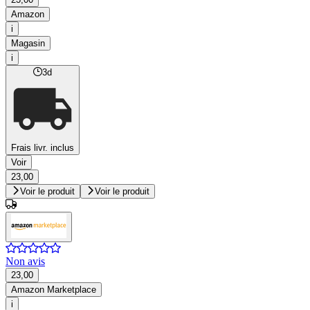
Amazon
i
Magasin
i
3d
Frais livr. inclus
Voir
23,00
Voir le produit
Voir le produit
Non avis
23,00
Amazon Marketplace
i