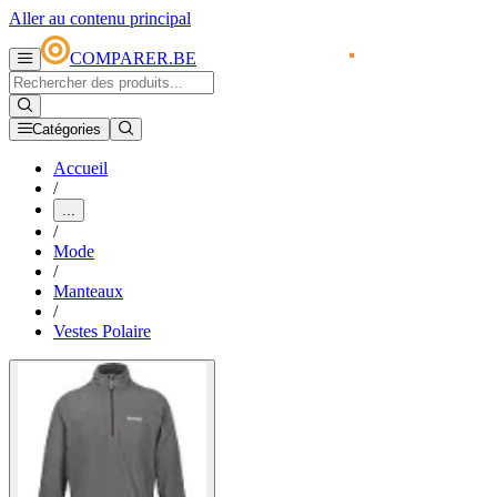
Aller au contenu principal
COMPARER.BE
Catégories
Accueil
/
...
/
Mode
/
Manteaux
/
Vestes Polaire