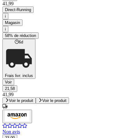
41,99
Direct-Running
i
Magasin
i
58% de réduction
6d
Frais livr. inclus
Voir
21,58
41,99
Voir le produit
Voir le produit
Non avis
23,00