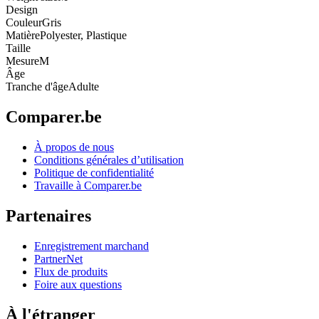
Design
Couleur
Gris
Matière
Polyester, Plastique
Taille
Mesure
M
Âge
Tranche d'âge
Adulte
Comparer.be
À propos de nous
Conditions générales d’utilisation
Politique de confidentialité
Travaille à Comparer.be
Partenaires
Enregistrement marchand
PartnerNet
Flux de produits
Foire aux questions
À l'étranger