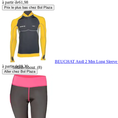
à partir de
61,98
Prix le plus bas chez Bol Plaza
Seac
(15)
Seac Sub
(23)
Spetton
(1)
Spiuk
(1)
BEUCHAT Atoll 2 Mm Long Sleeve 
à partir de
88,20
Splash About
(8)
Aller chez Bol Plaza
Sportful
(1)
Synergy
(2)
Trespass
(10)