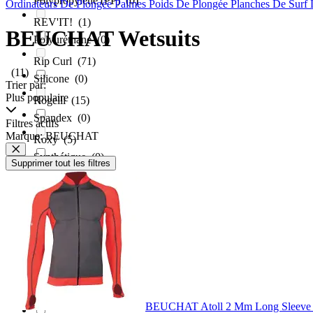
Polypropylene (PP)
(0)
Ordinateurs De Plongée
Palmes
Poids De Plongée
Planches De Surf
REV'IT!
(1)
BEUCHAT Wetsuits
Polyuréthane
(0)
Rip Curl
(71)
(11)
Silicone
(0)
Trier par:
Plus populaire
Rogelli
(15)
Spandex
(0)
Filtres actifs
Marque: BEUCHAT
Roxy
(5)
Synthétique
(0)
Supprimer tout les filtres
Sailfish
(6)
Textile
(0)
Salvimar
(1)
Santini
(10)
SCUBAPRO
(11)
BEUCHAT Atoll 2 Mm Long Sleeve 