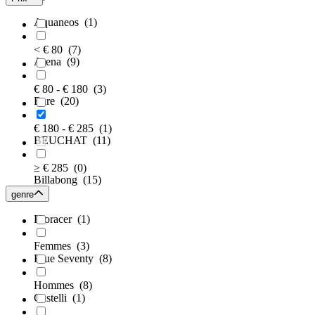
Aquaneos
(1)
< € 80
(7)
Arena
(9)
€ 80 - € 180
(3)
Bare
(20)
€ 180 - € 285
(1)
BEUCHAT
(11)
≥ € 285
(0)
Billabong
(15)
genre
Bioracer
(1)
Femmes
(3)
Blue Seventy
(8)
Hommes
(8)
Castelli
(1)