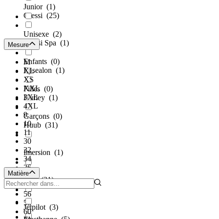
Junior
(1)
Cressi
(25)
Unisexe
(2)
Cressi Spa
(1)
Mesure
Enfants
(0)
M
Epsealon
(1)
XL
XS
XXL
Filles
(0)
3XL
Hurley
(1)
4XL
9
Garçons
(0)
10
Huub
(31)
11
30
32
Imersion
(1)
34
36
Matière
38
iON
(21)
40
56
58
Jetpilot
(3)
60