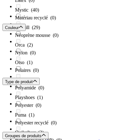
Latex
(0)
Mystic
(40)
Matériau recyclé
(0)
O'Neill
(29)
Couleur
Néoprène mousse
(0)
Orca
(2)
Nylon
(0)
Otso
(1)
Polaires
(0)
Picasso
(2)
Type de produit
Polyamide
(0)
Playshoes
(1)
Polyester
(0)
Puma
(1)
Polyester recyclé
(0)
Quiksilver
(2)
Groupes de produits