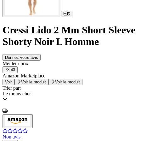
5
Cressi Lido 2 Mm Short Sleeve
Shorty Noir L Homme
Donnez votre avis
Meilleur prix
73,43
Amazon Marketplace
Voir
Voir le produit
Voir le produit
Trier par:
Le moins cher
Non avis