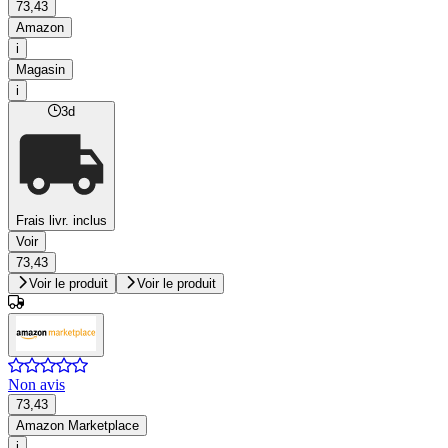
73,43
Amazon
i
Magasin
i
3d
Frais livr. inclus
Voir
73,43
Voir le produit
Voir le produit
Non avis
73,43
Amazon Marketplace
i