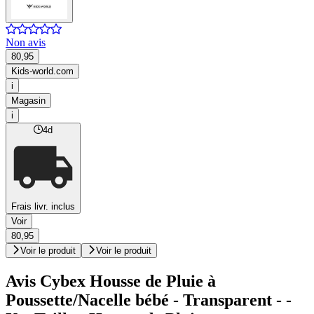
Non avis
80,95
Kids-world.com
i
Magasin
i
4d
Frais livr. inclus
Voir
80,95
Voir le produit
Voir le produit
Avis Cybex Housse de Pluie à
Poussette/Nacelle bébé - Transparent - -