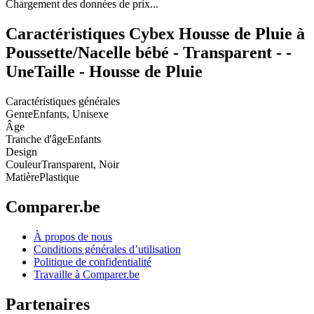
Chargement des données de prix...
Caractéristiques Cybex Housse de Pluie à
Poussette/Nacelle bébé - Transparent - -
UneTaille - Housse de Pluie
Caractéristiques générales
Genre
Enfants, Unisexe
Âge
Tranche d'âge
Enfants
Design
Couleur
Transparent, Noir
Matière
Plastique
Comparer.be
À propos de nous
Conditions générales d’utilisation
Politique de confidentialité
Travaille à Comparer.be
Partenaires