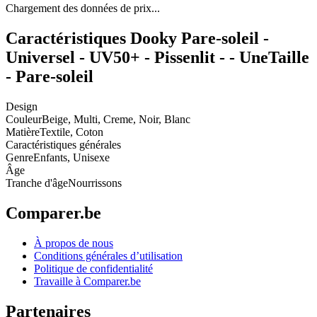
Chargement des données de prix...
Caractéristiques Dooky Pare-soleil -
Universel - UV50+ - Pissenlit - - UneTaille
- Pare-soleil
Design
Couleur
Beige, Multi, Creme, Noir, Blanc
Matière
Textile, Coton
Caractéristiques générales
Genre
Enfants, Unisexe
Âge
Tranche d'âge
Nourrissons
Comparer.be
À propos de nous
Conditions générales d’utilisation
Politique de confidentialité
Travaille à Comparer.be
Partenaires