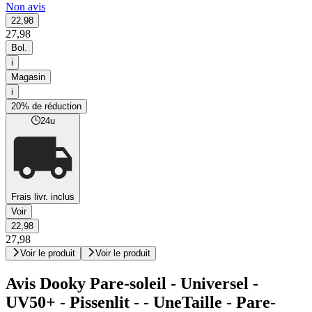
Non avis
22,98
27,98
Bol.
i
Magasin
i
20% de réduction
24u
Frais livr. inclus
Voir
22,98
27,98
Voir le produit
Voir le produit
Avis Dooky Pare-soleil - Universel -
UV50+ - Pissenlit - - UneTaille - Pare-