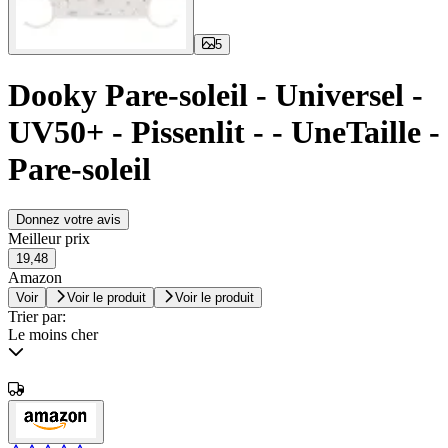
5
Dooky Pare-soleil - Universel -
UV50+ - Pissenlit - - UneTaille -
Pare-soleil
Donnez votre avis
Meilleur prix
19,48
Amazon
Voir
Voir le produit
Voir le produit
Trier par:
Le moins cher