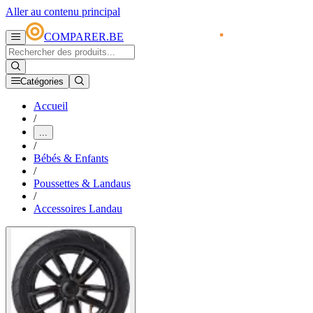
Aller au contenu principal
COMPARER.BE
Catégories
Accueil
/
...
/
Bébés & Enfants
/
Poussettes & Landaus
/
Accessoires Landau