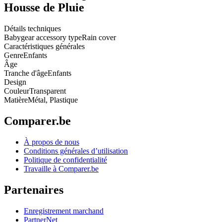
Housse de Pluie
Détails techniques
Babygear accessory type
Rain cover
Caractéristiques générales
Genre
Enfants
Âge
Tranche d'âge
Enfants
Design
Couleur
Transparent
Matière
Métal, Plastique
Comparer.be
À propos de nous
Conditions générales d’utilisation
Politique de confidentialité
Travaille à Comparer.be
Partenaires
Enregistrement marchand
PartnerNet