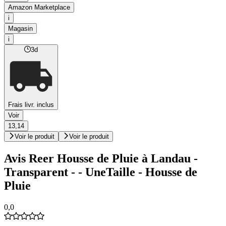
Amazon Marketplace
i
Magasin
i
3d
Frais livr. inclus
Voir
13,14
Voir le produit
Voir le produit
Avis Reer Housse de Pluie à Landau -
Transparent - - UneTaille - Housse de
Pluie
0,0