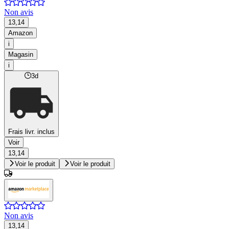
Non avis
13,14
Amazon
i
Magasin
i
3d
Frais livr. inclus
Voir
13,14
Voir le produit
Voir le produit
Non avis
13,14