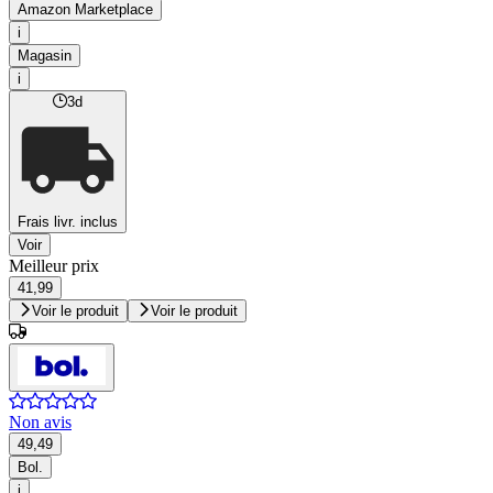
Amazon Marketplace
i
Magasin
i
3d
Frais livr. inclus
Voir
Meilleur prix
41,99
Voir le produit
Voir le produit
Non avis
49,49
Bol.
i