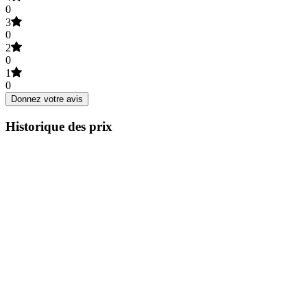
0
3
0
2
0
1
0
Donnez votre avis
Historique des prix