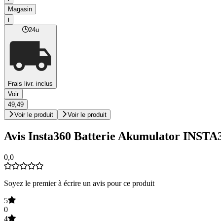
Magasin
i
24u
Frais livr. inclus
Voir
49,49
Voir le produit
Voir le produit
Avis Insta360 Batterie Akumulator INSTA
0,0
Soyez le premier à écrire un avis pour ce produit
5
0
4