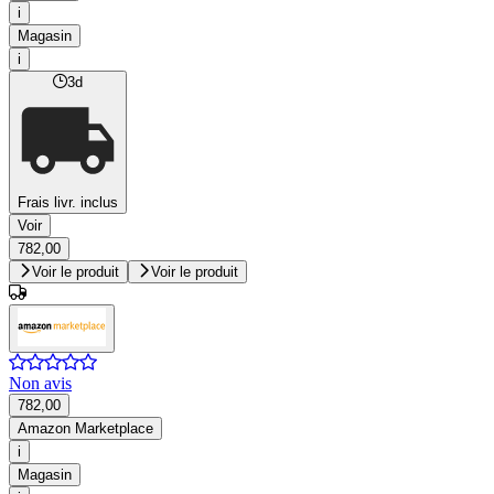
i
Magasin
i
3d
Frais livr. inclus
Voir
782,00
Voir le produit
Voir le produit
Non avis
782,00
Amazon Marketplace
i
Magasin