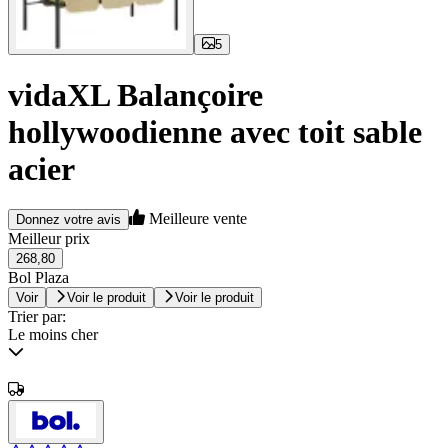
5
vidaXL Balançoire
hollywoodienne avec toit sable
acier
Meilleure vente
Donnez votre avis
Meilleur prix
268,80
Bol Plaza
Voir
Voir le produit
Voir le produit
Trier par:
Le moins cher