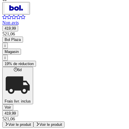
Non avis
419,99
521,06
Bol Plaza
i
Magasin
i
19% de réduction
6d
Frais livr. inclus
Voir
419,99
521,06
Voir le produit
Voir le produit