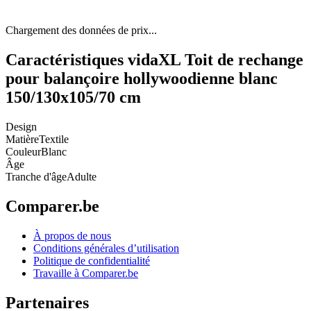
Chargement des données de prix...
Caractéristiques vidaXL Toit de rechange
pour balançoire hollywoodienne blanc
150/130x105/70 cm
Design
Matière
Textile
Couleur
Blanc
Âge
Tranche d'âge
Adulte
Comparer.be
À propos de nous
Conditions générales d’utilisation
Politique de confidentialité
Travaille à Comparer.be
Partenaires