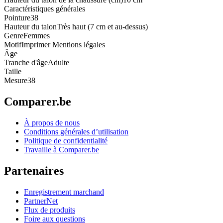
Caractéristiques générales
Pointure
38
Hauteur du talon
Très haut (7 cm et au-dessus)
Genre
Femmes
Motif
Imprimer Mentions légales
Âge
Tranche d'âge
Adulte
Taille
Mesure
38
Comparer.be
À propos de nous
Conditions générales d’utilisation
Politique de confidentialité
Travaille à Comparer.be
Partenaires
Enregistrement marchand
PartnerNet
Flux de produits
Foire aux questions