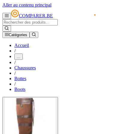
Aller au contenu principal
COMPARER.BE
Catégories
Accueil
/
...
/
Chaussures
/
Bottes
/
Boots