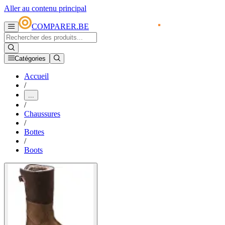
Aller au contenu principal
COMPARER.BE
Catégories
Accueil
/
...
/
Chaussures
/
Bottes
/
Boots