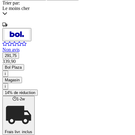
Trier par:
Le moins cher
Non avis
291,75
339,90
Bol Plaza
i
Magasin
i
14% de réduction
1-2w
Frais livr. inclus