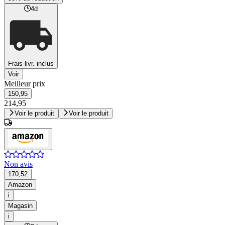
4d
Frais livr. inclus
Voir
Meilleur prix
150,95
214,95
Voir le produit
Voir le produit
Non avis
170,52
Amazon
i
Magasin
i