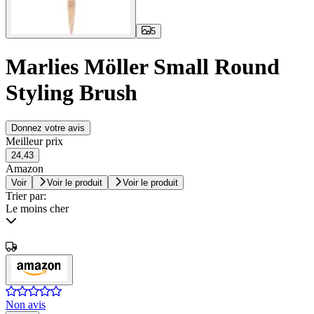
5
Marlies Möller Small Round
Styling Brush
Donnez votre avis
Meilleur prix
24,43
Amazon
Voir
Voir le produit
Voir le produit
Trier par:
Le moins cher
Non avis