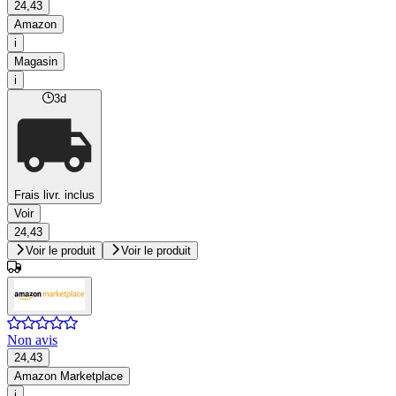
24,43
Amazon
i
Magasin
i
3d
Frais livr. inclus
Voir
24,43
Voir le produit
Voir le produit
Non avis
24,43
Amazon Marketplace
i