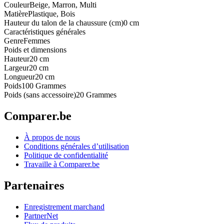
Couleur
Beige, Marron, Multi
Matière
Plastique, Bois
Hauteur du talon de la chaussure (cm)
0 cm
Caractéristiques générales
Genre
Femmes
Poids et dimensions
Hauteur
20 cm
Largeur
20 cm
Longueur
20 cm
Poids
100 Grammes
Poids (sans accessoire)
20 Grammes
Comparer.be
À propos de nous
Conditions générales d’utilisation
Politique de confidentialité
Travaille à Comparer.be
Partenaires
Enregistrement marchand
PartnerNet