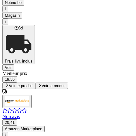
Notino.be
i
Magasin
i
3d
Frais livr. inclus
Voir
Meilleur prix
19,35
Voir le produit
Voir le produit
Non avis
20,41
Amazon Marketplace
i