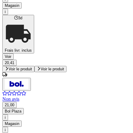
Magasin
i
3d
Frais livr. inclus
Voir
20,41
Voir le produit
Voir le produit
Non avis
21,00
Bol Plaza
i
Magasin
i