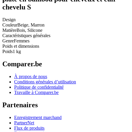
chevelu S
Design
Couleur
Beige, Marron
Matière
Bois, Silicone
Caractéristiques générales
Genre
Femmes
Poids et dimensions
Poids
1 kg
Comparer.be
À propos de nous
Conditions générales d’utilisation
Politique de confidentialité
Travaille à Comparer.be
Partenaires
Enregistrement marchand
PartnerNet
Flux de produits