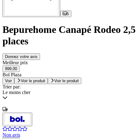
5
Bepurehome Canapé Rodeo 2,5
places
Donnez votre avis
Meilleur prix
999,00
Bol Plaza
Voir
Voir le produit
Voir le produit
Trier par:
Le moins cher
Non avis