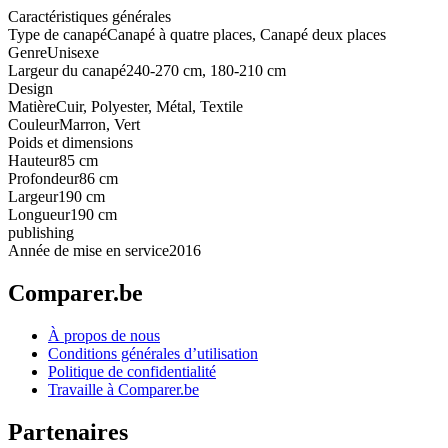
Caractéristiques générales
Type de canapé
Canapé à quatre places, Canapé deux places
Genre
Unisexe
Largeur du canapé
240-270 cm, 180-210 cm
Design
Matière
Cuir, Polyester, Métal, Textile
Couleur
Marron, Vert
Poids et dimensions
Hauteur
85 cm
Profondeur
86 cm
Largeur
190 cm
Longueur
190 cm
publishing
Année de mise en service
2016
Comparer.be
À propos de nous
Conditions générales d’utilisation
Politique de confidentialité
Travaille à Comparer.be
Partenaires