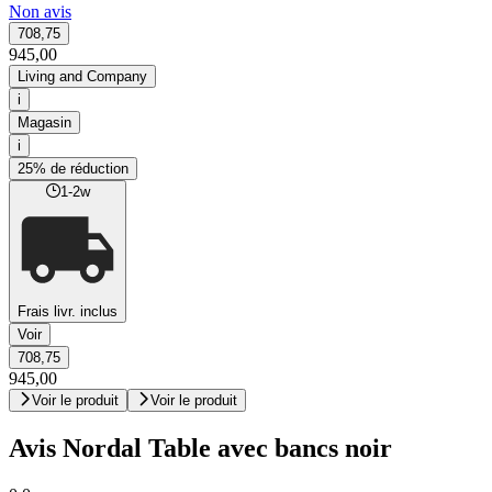
Non avis
708,75
945,00
Living and Company
i
Magasin
i
25% de réduction
1-2w
Frais livr. inclus
Voir
708,75
945,00
Voir le produit
Voir le produit
Avis Nordal Table avec bancs noir