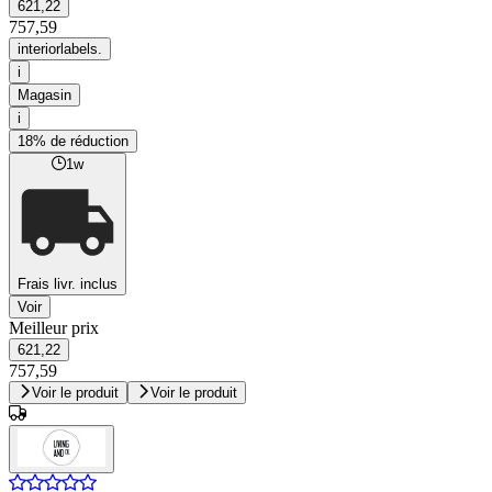
621,22
757,59
interiorlabels.
i
Magasin
i
18% de réduction
1w
Frais livr. inclus
Voir
Meilleur prix
621,22
757,59
Voir le produit
Voir le produit