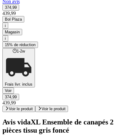
Non avis
374,99
439,99
Bol Plaza
i
Magasin
i
15% de réduction
1-2w
Frais livr. inclus
Voir
374,99
439,99
Voir le produit
Voir le produit
Avis vidaXL Ensemble de canapés 2
pièces tissu gris foncé