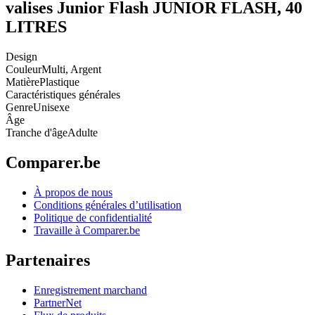
valises Junior Flash JUNIOR FLASH, 40
LITRES
Design
Couleur
Multi, Argent
Matière
Plastique
Caractéristiques générales
Genre
Unisexe
Âge
Tranche d'âge
Adulte
Comparer.be
À propos de nous
Conditions générales d’utilisation
Politique de confidentialité
Travaille à Comparer.be
Partenaires
Enregistrement marchand
PartnerNet