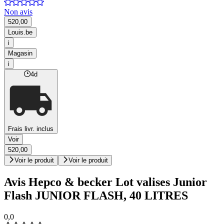
Non avis
520,00
Louis.be
i
Magasin
i
4d
Frais livr. inclus
Voir
520,00
Voir le produit
Voir le produit
Avis Hepco & becker Lot valises Junior
Flash JUNIOR FLASH, 40 LITRES
0,0