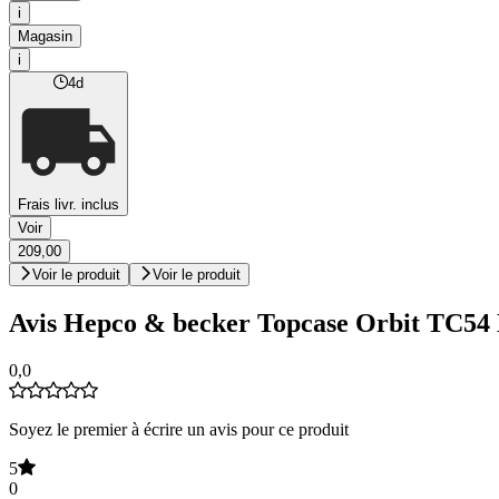
i
Magasin
i
4d
Frais livr. inclus
Voir
209,00
Voir le produit
Voir le produit
Avis Hepco & becker Topcase Orbit T
0,0
Soyez le premier à écrire un avis pour ce produit
5
0