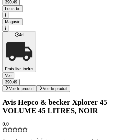
390,49
Louis.be
i
Magasin
i
4d
Frais livr. inclus
Voir
390,49
Voir le produit
Voir le produit
Avis Hepco & becker Xplorer 45
VOLUME 45 LITRES, NOIR
0,0