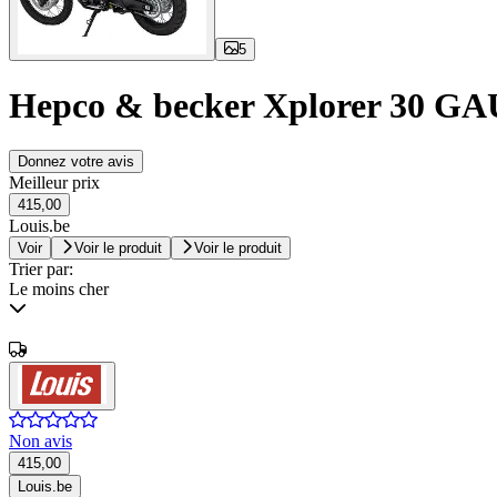
5
Hepco & becker Xplorer 30 
Donnez votre avis
Meilleur prix
415,00
Louis.be
Voir
Voir le produit
Voir le produit
Trier par:
Le moins cher
Non avis
415,00
Louis.be