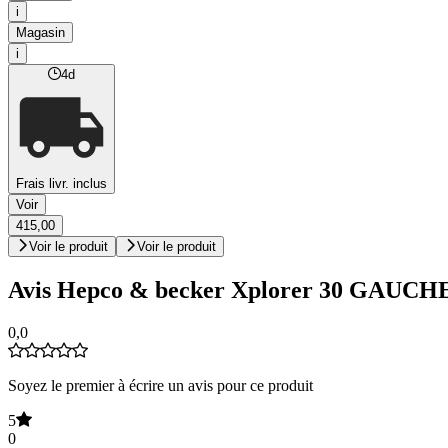
i
Magasin
i
4d
Frais livr. inclus
Voir
415,00
Voir le produit
Voir le produit
Avis Hepco & becker Xplorer 30 GAUCH
0,0
Soyez le premier à écrire un avis pour ce produit
5
0