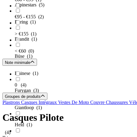
Alpinestars
(5)
€95 - €155
(2)
Bering
(1)
> €155
(1)
Brandit
(1)
< €60
(0)
Büse
(1)
Note minimale
Dainese
(1)
0
(4)
Furygan
(3)
Groupes de produits
Plastrons
Casques Intégraux
Vestes De Moto
Couvre Chaussures Vél
Giantloop
(1)
Casques Pilote
Held
(1)
(4)