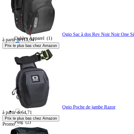
Macna
(13)
Nelson-Rigg
(4)
Ogio Sac à dos Rev Noir Noir One S
Oakley Apparel
(1)
à partir de
113,94
Prix le plus bas chez Amazon
Ogio
(4)
O'Neal
(1)
Oxford
(27)
Polisport Off Road
(1)
Ogio Poche de jambe Razor
à partir de
64,71
Prix le plus bas chez Amazon
Puig
(2)
Promo