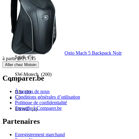
Ram Mounts
(1)
Rebelhorn
(2)
Rtech
(1)
Ogio Mach 5 Backpack Noir
Spidi
(5)
à partir de
217,35
Aller chez Motoin
SW-Motech
(200)
Comparer.be
À propos de nous
Ufo
(1)
Conditions générales d’utilisation
Politique de confidentialité
Travaille à Comparer.be
USWE
(3)
Partenaires
Enregistrement marchand