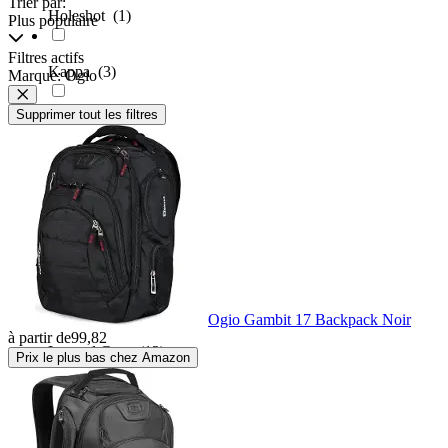
Trier par:
Holeshot
(1)
Plus populaire
Filtres actifs
Kappa
(3)
Marque: Ogio
Supprimer tout les filtres
Kappa Moto
(4)
KLIM
(2)
Kriega
(33)
Leatt
(4)
Ogio Gambit 17 Backpack Noir
à partir de
99,82
Legend Gear
(12)
Prix le plus bas chez Amazon
LS2
(7)