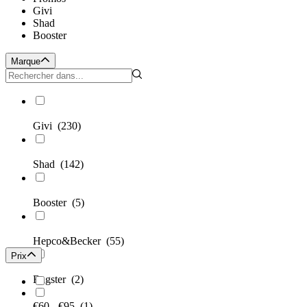
Givi
Shad
Booster
Marque
Givi
(230)
Shad
(142)
Booster
(5)
Hepco&Becker
(55)
Prix
Bagster
(2)
€60 - €95
(1)