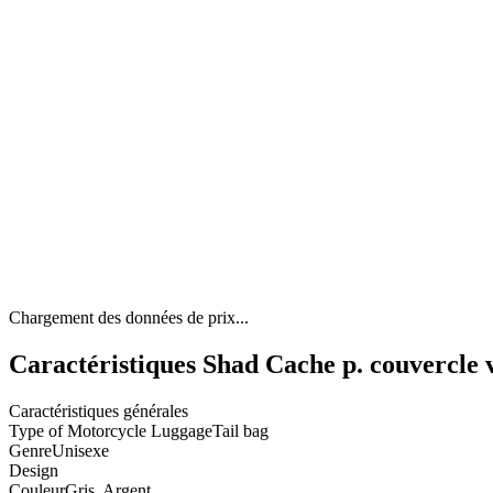
Chargement des données de prix...
Caractéristiques Shad Cache p. couver
Caractéristiques générales
Type of Motorcycle Luggage
Tail bag
Genre
Unisexe
Design
Couleur
Gris, Argent