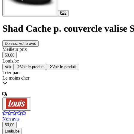
2
Shad Cache p. couvercle val
Donnez votre avis
Meilleur prix
53,00
Louis.be
Voir
Voir le produit
Voir le produit
Trier par:
Le moins cher
Non avis
53,00
Louis.be