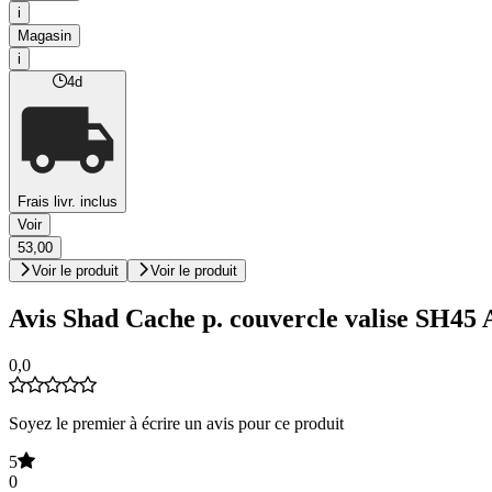
i
Magasin
i
4d
Frais livr. inclus
Voir
53,00
Voir le produit
Voir le produit
Avis Shad Cache p. couvercle valise S
0,0
Soyez le premier à écrire un avis pour ce produit
5
0