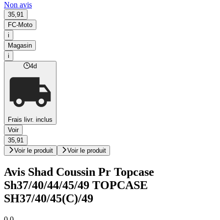
Non avis
35,91
FC-Moto
i
Magasin
i
4d
Frais livr. inclus
Voir
35,91
Voir le produit
Voir le produit
Avis Shad Coussin Pr Topcase
Sh37/40/44/45/49 TOPCASE
SH37/40/45(C)/49
0,0