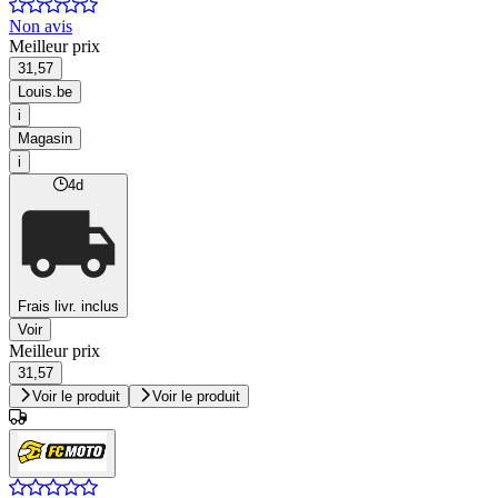
Non avis
Meilleur prix
31,57
Louis.be
i
Magasin
i
4d
Frais livr. inclus
Voir
Meilleur prix
31,57
Voir le produit
Voir le produit