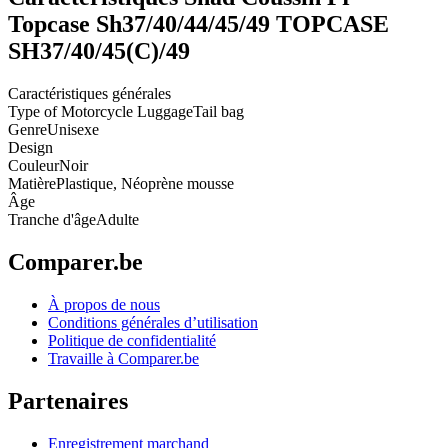
Topcase Sh37/40/44/45/49 TOPCASE
SH37/40/45(C)/49
Caractéristiques générales
Type of Motorcycle Luggage
Tail bag
Genre
Unisexe
Design
Couleur
Noir
Matière
Plastique, Néoprène mousse
Âge
Tranche d'âge
Adulte
Comparer.be
À propos de nous
Conditions générales d’utilisation
Politique de confidentialité
Travaille à Comparer.be
Partenaires
Enregistrement marchand