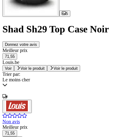
5
Shad Sh29 Top Case Noir
Donnez votre avis
Meilleur prix
71,55
Louis.be
Voir
Voir le produit
Voir le produit
Trier par:
Le moins cher
Non avis
Meilleur prix
71,55