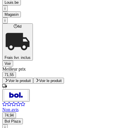
Louis.be
i
Magasin
i
4d
Frais livr. inclus
Voir
Meilleur prix
71,55
Voir le produit
Voir le produit
Non avis
74,94
Bol Plaza
i