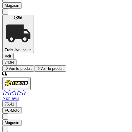
Magasin
i
5d
Frais livr. inclus
Voir
74,94
Voir le produit
Voir le produit
Non avis
75,41
FC-Moto
i
Magasin
i