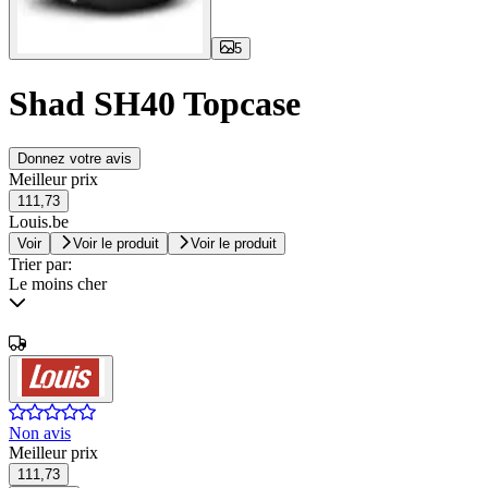
5
Shad SH40 Topcase
Donnez votre avis
Meilleur prix
111,73
Louis.be
Voir
Voir le produit
Voir le produit
Trier par:
Le moins cher
Non avis
Meilleur prix
111,73