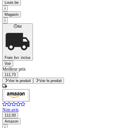
Louis.be
i
Magasin
i
4d
Frais livr. inclus
Voir
Meilleur prix
111,73
Voir le produit
Voir le produit
Non avis
112,93
Amazon
i