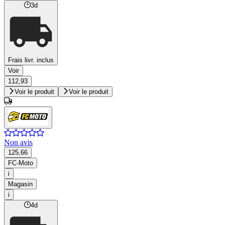
3d
Frais livr. inclus
Voir
112,93
Voir le produit
Voir le produit
Non avis
125,66
FC-Moto
i
Magasin
i
4d