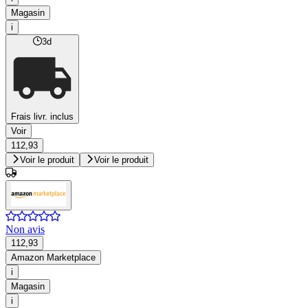
Magasin
i
3d
Frais livr. inclus
Voir
112,93
Voir le produit
Voir le produit
Non avis
112,93
Amazon Marketplace
i
Magasin
i