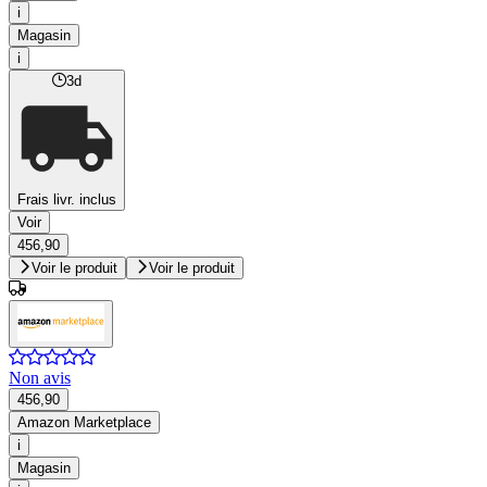
i
Magasin
i
3d
Frais livr. inclus
Voir
456,90
Voir le produit
Voir le produit
Non avis
456,90
Amazon Marketplace
i
Magasin