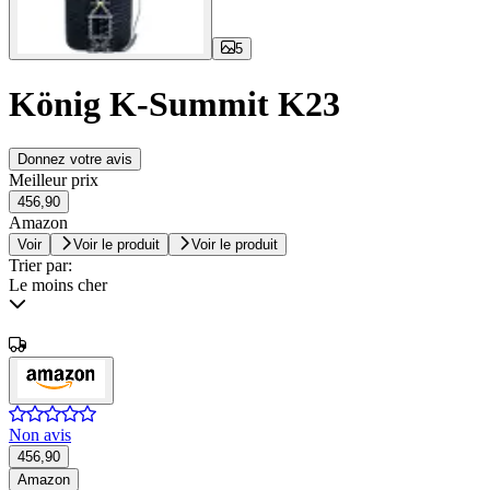
5
König K-Summit K23
Donnez votre avis
Meilleur prix
456,90
Amazon
Voir
Voir le produit
Voir le produit
Trier par:
Le moins cher
Non avis
456,90
Amazon