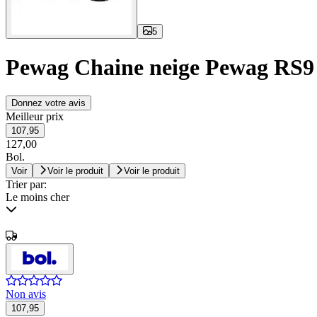
5
Pewag Chaine neige Pewag RS9 
Donnez votre avis
Meilleur prix
107,95
127,00
Bol.
Voir
Voir le produit
Voir le produit
Trier par:
Le moins cher
Non avis
107,95