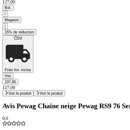
127,00
Bol.
i
Magasin
i
15% de réduction
2d
Frais livr. inclus
Voir
107,95
127,00
Voir le produit
Voir le produit
Avis Pewag Chaine neige Pewag RS9 76 Se
0,0