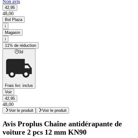
Non avis
42,95
48,00
Bol Plaza
i
Magasin
i
11% de réduction
3d
Frais livr. inclus
Voir
42,95
48,00
Voir le produit
Voir le produit
Avis Proplus Chaîne antidérapante de
voiture 2 pcs 12 mm KN90