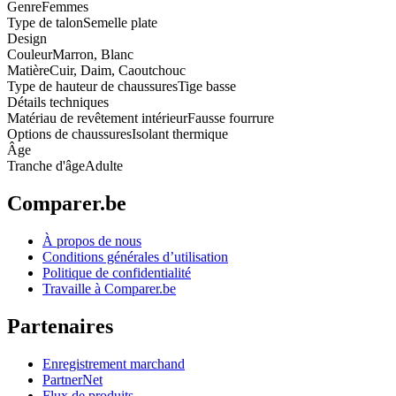
Genre
Femmes
Type de talon
Semelle plate
Design
Couleur
Marron, Blanc
Matière
Cuir, Daim, Caoutchouc
Type de hauteur de chaussures
Tige basse
Détails techniques
Matériau de revêtement intérieur
Fausse fourrure
Options de chaussures
Isolant thermique
Âge
Tranche d'âge
Adulte
Comparer.be
À propos de nous
Conditions générales d’utilisation
Politique de confidentialité
Travaille à Comparer.be
Partenaires
Enregistrement marchand
PartnerNet
Flux de produits