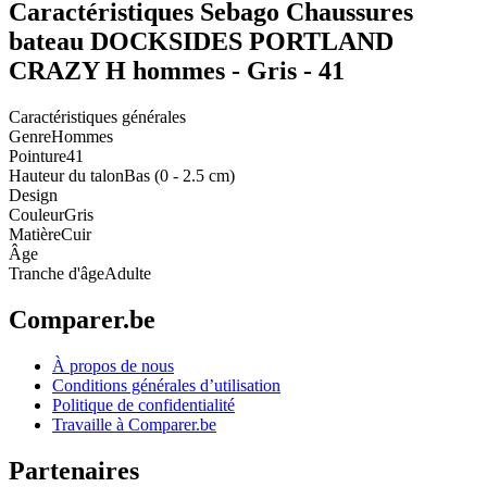
Caractéristiques Sebago Chaussures
bateau DOCKSIDES PORTLAND
CRAZY H hommes - Gris - 41
Caractéristiques générales
Genre
Hommes
Pointure
41
Hauteur du talon
Bas (0 - 2.5 cm)
Design
Couleur
Gris
Matière
Cuir
Âge
Tranche d'âge
Adulte
Comparer.be
À propos de nous
Conditions générales d’utilisation
Politique de confidentialité
Travaille à Comparer.be
Partenaires