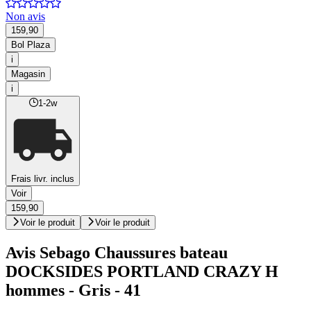
Non avis
159,90
Bol Plaza
i
Magasin
i
1-2w
Frais livr. inclus
Voir
159,90
Voir le produit
Voir le produit
Avis Sebago Chaussures bateau
DOCKSIDES PORTLAND CRAZY H
hommes - Gris - 41