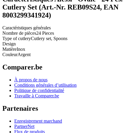
Cutlery Set (Art.-Nr. REB09S24, EAN
8003299341924)
Caractéristiques générales
Nombre de pièces
24 Pieces
Type of cutlery
Cutlery set, Spoons
Design
Matière
Inox
Couleur
Argent
Comparer.be
À propos de nous
Conditions générales d’utilisation
Politique de confidentialité
Travaille à Comparer.be
Partenaires
Enregistrement marchand
PartnerNet
Flux de produits