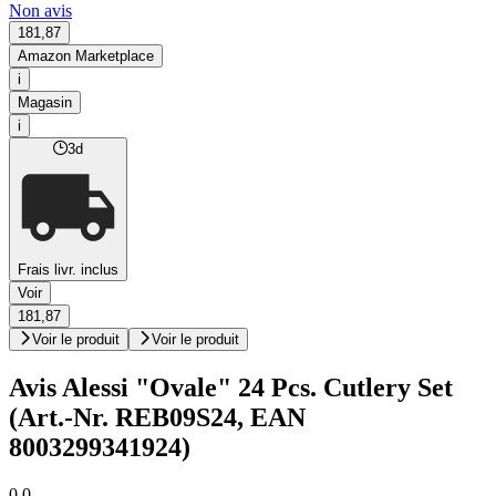
Non avis
181,87
Amazon Marketplace
i
Magasin
i
3d
Frais livr. inclus
Voir
181,87
Voir le produit
Voir le produit
Avis Alessi "Ovale" 24 Pcs. Cutlery Set
(Art.-Nr. REB09S24, EAN
8003299341924)
0,0