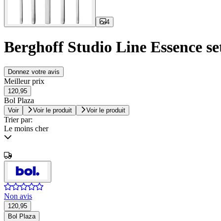
4
Berghoff Studio Line Essence set
Donnez votre avis
Meilleur prix
120,95
Bol Plaza
Voir
Voir le produit
Voir le produit
Trier par:
Le moins cher
Non avis
120,95
Bol Plaza