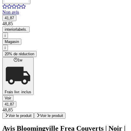
Non avis
41,87
48,85
interiorlabels.
i
Magasin
i
20% de réduction
1w
Frais livr. inclus
Voir
41,87
48,85
Voir le produit
Voir le produit
Avis Bloomingville Frea Couverts | Noir |