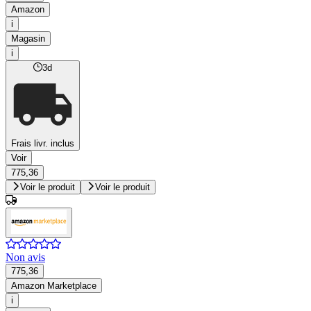
Amazon
i
Magasin
i
3d
Frais livr. inclus
Voir
775,36
Voir le produit
Voir le produit
Non avis
775,36
Amazon Marketplace
i