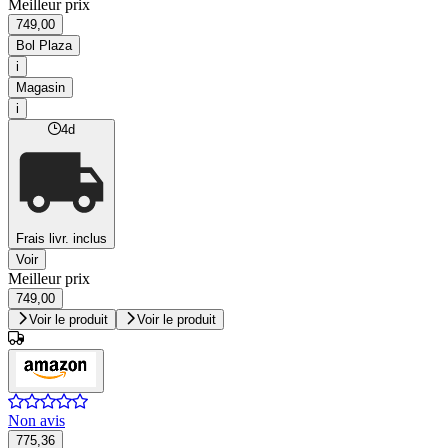
Meilleur prix
749,00
Bol Plaza
i
Magasin
i
4d
Frais livr. inclus
Voir
Meilleur prix
749,00
Voir le produit
Voir le produit
Non avis
775,36