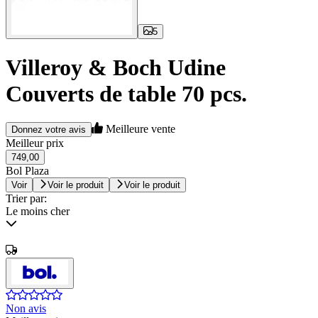
5
Villeroy & Boch Udine
Couverts de table 70 pcs.
Meilleure vente
Donnez votre avis
Meilleur prix
749,00
Bol Plaza
Voir
Voir le produit
Voir le produit
Trier par:
Le moins cher
Non avis