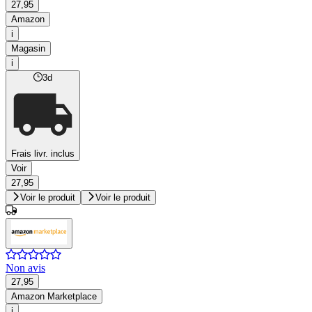
27,95
Amazon
i
Magasin
i
3d
Frais livr. inclus
Voir
27,95
Voir le produit
Voir le produit
Non avis
27,95
Amazon Marketplace
i