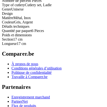
Nombre de pièces
6 Pieces
Type of cutlery
Cutlery set, Ladle
Genre
Unisexe
Design
Matière
Métal, Inox
Couleur
Gris, Argent
Détails techniques
Quantité par paquet
6 Pieces
Poids et dimensions
Section
17 cm
Longueur
17 cm
Comparer.be
À propos de nous
Conditions générales d’utilisation
Politique de confidentialité
Travaille à Comparer.be
Partenaires
Enregistrement marchand
PartnerNet
Flux de produits