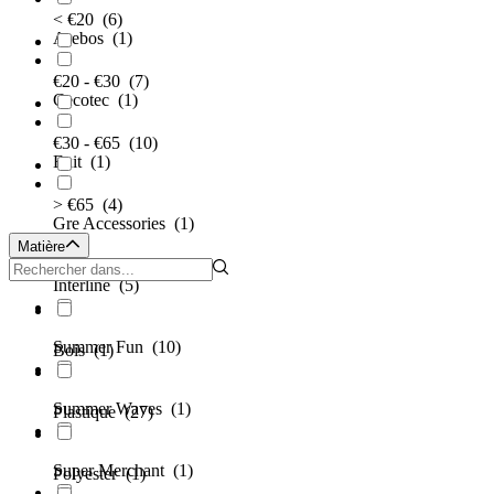
< €20
(6)
Arebos
(1)
€20 - €30
(7)
Cecotec
(1)
€30 - €65
(10)
Exit
(1)
> €65
(4)
Gre Accessories
(1)
Matière
Interline
(5)
Summer Fun
(10)
Bois
(1)
Summer Waves
(1)
Plastique
(27)
Super Merchant
(1)
Polyester
(1)