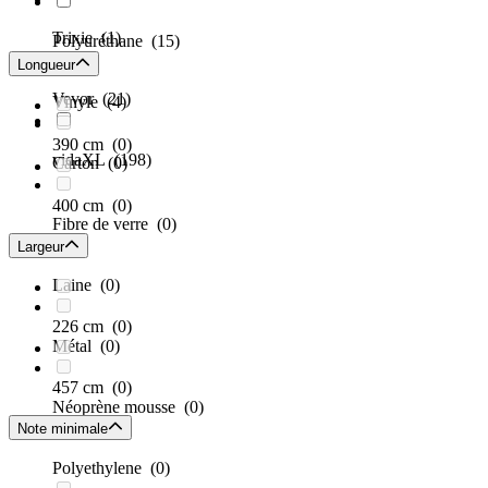
Trixie
(1)
Polyuréthane
(15)
Longueur
Vevor
(21)
Vinyle
(4)
390 cm
(0)
vidaXL
(198)
Carton
(0)
400 cm
(0)
Fibre de verre
(0)
Largeur
Laine
(0)
226 cm
(0)
Métal
(0)
457 cm
(0)
Néoprène mousse
(0)
Note minimale
Polyethylene
(0)