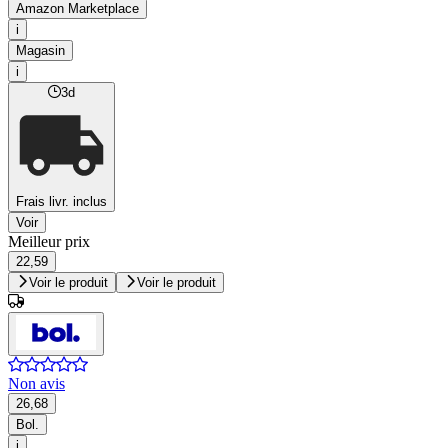
Amazon Marketplace
i
Magasin
i
3d
Frais livr. inclus
Voir
Meilleur prix
22,59
Voir le produit
Voir le produit
Non avis
26,68
Bol.
i