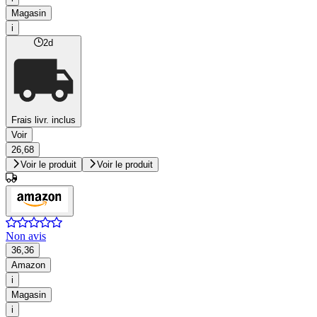
Magasin
i
2d
Frais livr. inclus
Voir
26,68
Voir le produit
Voir le produit
Non avis
36,36
Amazon
i
Magasin
i