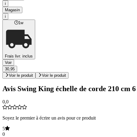
i
Magasin
i
1w
Frais livr. inclus
Voir
30,95
Voir le produit
Voir le produit
Avis Swing King échelle de corde 210 cm 6
0,0
Soyez le premier à écrire un avis pour ce produit
5
0