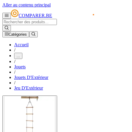
Aller au contenu principal
COMPARER.BE
Catégories
Accueil
/
...
/
Jouets
/
Jouets D'Extérieur
/
Jeu D'Extérieur