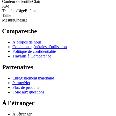
Couleur de lentille
Clair
Âge
Tranche d'âge
Enfants
Taille
Mesure
Onesize
Comparer.be
À propos de nous
Conditions générales d’utilisation
Politique de confidentialité
Travaille à Comparer.be
Partenaires
Enregistrement marchand
PartnerNet
Flux de produits
Foire aux questions
À l'étranger
À l'étranger: