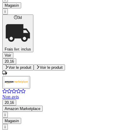
Magasin
i
3d
Frais livr. inclus
Voir
20,16
Voir le produit
Voir le produit
Non avis
20,16
Amazon Marketplace
i
Magasin
i