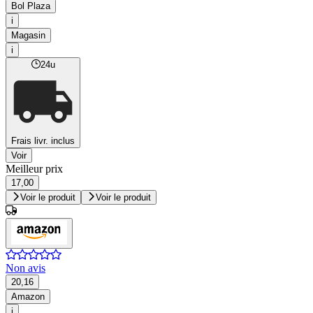
Bol Plaza
i
Magasin
i
24u
Frais livr. inclus
Voir
Meilleur prix
17,00
Voir le produit
Voir le produit
Non avis
20,16
Amazon
i