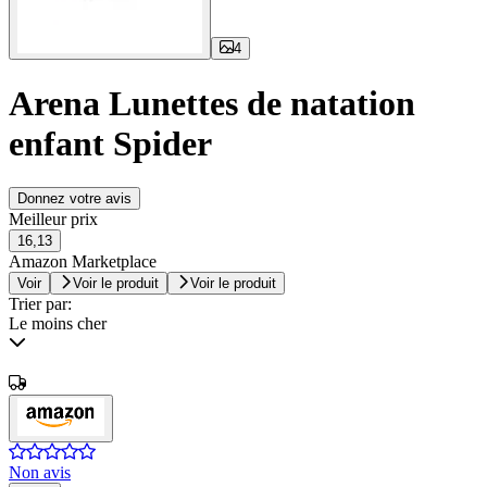
4
Arena Lunettes de natation
enfant Spider
Donnez votre avis
Meilleur prix
16,13
Amazon Marketplace
Voir
Voir le produit
Voir le produit
Trier par:
Le moins cher
Non avis