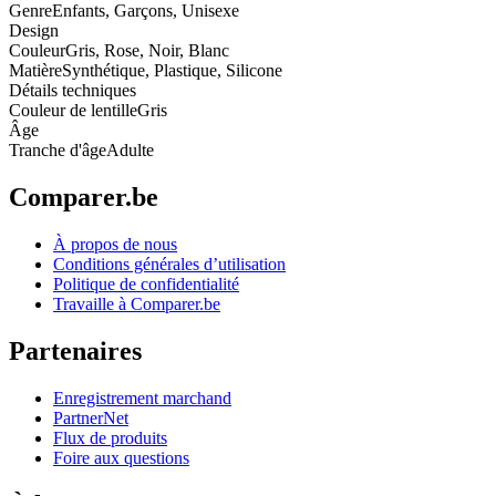
Genre
Enfants, Garçons, Unisexe
Design
Couleur
Gris, Rose, Noir, Blanc
Matière
Synthétique, Plastique, Silicone
Détails techniques
Couleur de lentille
Gris
Âge
Tranche d'âge
Adulte
Comparer.be
À propos de nous
Conditions générales d’utilisation
Politique de confidentialité
Travaille à Comparer.be
Partenaires
Enregistrement marchand
PartnerNet
Flux de produits
Foire aux questions