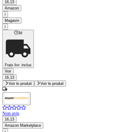
16,13
Amazon
i
Magasin
i
3d
Frais livr. inclus
Voir
16,13
Voir le produit
Voir le produit
Non avis
16,13
Amazon Marketplace
i